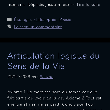
humains Dépecés jusqu’à leur …
Lire la suite
Catégories
Écologie
,
Philosophie
,
Poésie
Laisser un commentaire
Articulation logique du
Sens de la Vie
21/12/2023
par
Selune
Axiome 1 La mort est hors du temps car elle
fait partie du cycle de la vie. Axiome 2 Tout est
énergie et rien ne se perd. Conclusion Pour
donner sens à nos vies,apprenons à donner vie